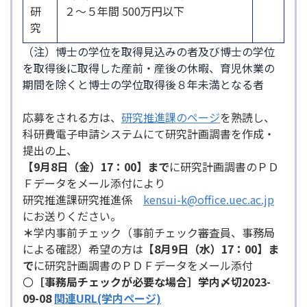
研
２～５年間 500万円以下
究
（注）博士の学位を取得見込みの者及び博士の学位
を取得後に取得した産前・産後の休暇、育児休業の
期間を除くと博士の学位取得後８年未満となる者
応募をされる方は、
研究推進課のページ
を熟読し、
科研費電子申請システムにて研究計画調書を作成・
提出の上、
【9月8日（金）17：00】まで
に研究計画調書のＰＤ
Ｆデータをメール添付により
研究推進課研究推進係
kensui-k@office.uec.ac.jp
にお送りください。
＊
学内事前チェック（事前チェック審査員、事務局
による確認）希望の方は
【8月9日（水）17：00】ま
で
に研究計画調書のＰＤＦデータをメール添付
〇
［事務局チェックが必要な場合］
学内〆切2023-
09-
08
関連URL(学内ページ)