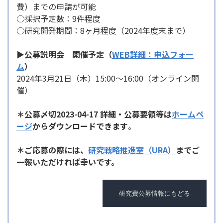
費）までの申請が可能
○採択予定数：9件程度
○研究開発期間：8ヶ月程度（2024年度末まで）
▶公募説明会 開催予定（
WEB詳細：申込フォー
ム
）
2024年3月21日（木）15:00～16:00（オンライン開
催）
＊
公募〆切2023-04-17 詳細・公
募要領等
は
ホームペ
ージ
からダウンロードできます
。
＊
ご応募の際には、
研究戦略推進室（URA）
までご
一報いただければ幸いです。
研究費公募情報にもどる