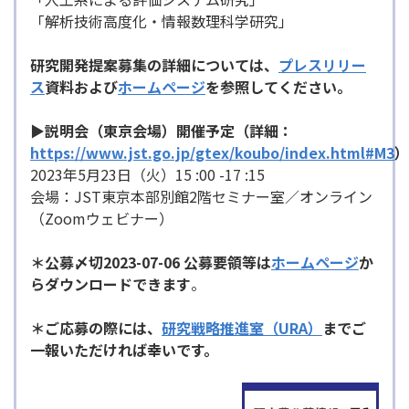
「解析技術高度化・情報数理科学研究」
研究開発提案募集の詳細については、
プレスリリー
ス
資料および
ホームページ
を参照してください。
▶説明会（東京会場）開催予定（詳細：
https://www.jst.go.jp/gtex/koubo/index.html#M3
）
2023年5月23日（火）15 :00 -17 :15
会場：JST東京本部別館2階セミナー室／オンライン
（Zoomウェビナー）
＊
公募〆切2023-07-06
公募要領等
は
ホームページ
か
らダウンロードできます
。
＊
ご応募の際には、
研究戦略推進室（URA）
までご
一報いただければ幸いです。