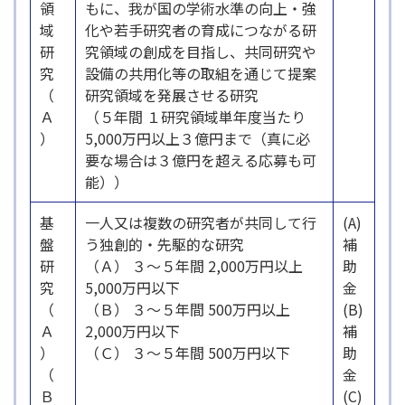
領
もに、我が国の学術水準の向上・強
域
化や若手研究者の育成につながる研
研
究領域の創成を目指し、共同研究や
究
設備の共用化等の取組を通じて提案
（
研究領域を発展させる研究
Ａ
（５年間 １研究領域単年度当たり
）
5,000万円以上３億円まで（真に必
要な場合は３億円を超える応募も可
能））
基
一人又は複数の研究者が共同して行
(A)
盤
う独創的・先駆的な研究
補
研
（Ａ） ３～５年間 2,000万円以上
助
究
5,000万円以下
金
（
（Ｂ） ３～５年間 500万円以上
(B)
Ａ
2,000万円以下
補
）
（Ｃ） ３～５年間 500万円以下
助
（
金
Ｂ
(C)