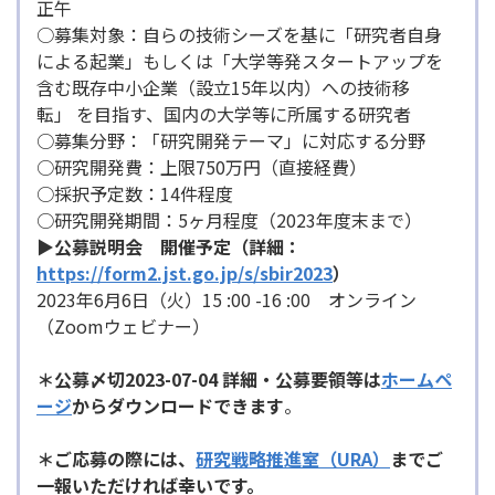
正午
○募集対象：自らの技術シーズを基に「研究者自身
による起業」もしくは「大学等発スタートアップを
含む既存中小企業（設立15年以内）への技術移
転」 を目指す、国内の大学等に所属する研究者
○募集分野：「研究開発テーマ」に対応する分野
○研究開発費：上限750万円（直接経費）
○採択予定数：14件程度
○研究開発期間：5ヶ月程度（2023年度末まで）
▶公募説明会 開催予定（詳細：
https://form2.jst.go.jp/s/sbir2023
）
2023年6月6日（火）15 :00 -16 :00 オンライン
（Zoomウェビナー）
＊
公募〆切2023-07-04 詳細・公
募要領等
は
ホームペ
ージ
からダウンロードできます
。
＊
ご応募の際には、
研究戦略推進室（URA）
までご
一報いただければ幸いです。