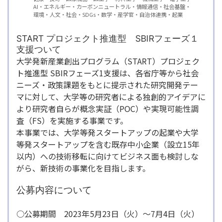
AI
エネルギー
カーボンニュートラル
情報通信
社会基盤
環境
人文・社会
SDGs
数学
産学官・自治体連携
起業
START プロジェクト推進型 SBIRフェーズ１
支援ついて
大学発新産業創出プログラム（START）プロジェク
ト推進型 SBIRフェーズ1支援は、各省庁等から社会
ニーズ・政策課題をもとに提示された研究開発テー
マに対して、大学等の研究者による独創的アイデアに
より研究者自らが概念実証（POC）や実現可能性調
査（FS）を実施する事業です。
本事業では、大学等発スタートアップの起業や大学
等発スタートアップを含む既存中小企業（設立15年
以内）への技術移転に向けてビジネス面も検討しな
がら、新技術の事業化を目指します。
公募内容について
○公募期間 2023年5月23日（火）～7月4日（火）