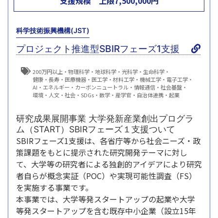
支援規模
上限
7,500,000
円
科学技術振興機構(JST)
プロジェクト推進型SBIRフェーズ1支援
200万円以上
物理科学
地球科学
光科学
生命科学
健康・長寿
医療機器・医工学
材料工学
機械工学
電子工学
AI
エネルギー
カーボンニュートラル
情報通信
社会基盤
環境
人文・社会
SDGs
数学
産学官・自治体連携
起業
研究成果展開事業 大学発新産業創出プログラ
ム（START）SBIRフェーズ１支援ついて
SBIRフェーズ1支援は、各省庁等から社会ニーズ・政
策課題をもとに提示された研究開発テーマに対し
て、大学等の研究者による独創的アイデアにより研究
者自らが概念実証（POC）や実現可能性調査（FS）
を実施する事業です。
本事業では、大学等発スタートアップの起業や大学
等発スタートアップを含む既存中小企業（設立15年