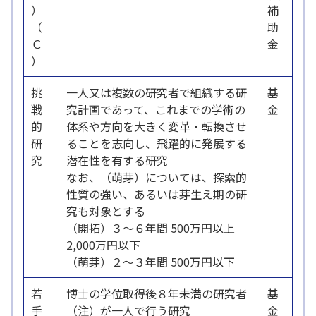
）
補
（
助
Ｃ
金
）
挑
一人又は複数の研究者で組織する研
基
戦
究計画であって、これまでの学術の
金
的
体系や方向を大きく変革・転換させ
研
ることを志向し、飛躍的に発展する
究
潜在性を有する研究
なお、（萌芽）については、探索的
性質の強い、あるいは芽生え期の研
究も対象とする
（開拓）３～６年間 500万円以上
2,000万円以下
（萌芽）２～３年間 500万円以下
若
博士の学位取得後８年未満の研究者
基
手
（注）が一人で行う研究
金