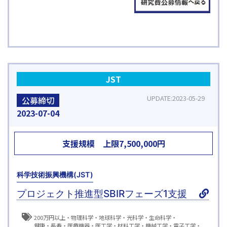
JST
UPDATE
2023-05-29
公募締切
2023
07-04
支援規模
上限
7,500,000
円
科学技術振興機構(JST)
プロジェクト推進型SBIRフェーズ1支援
200万円以上
物理科学
地球科学
光科学
生命科学
健康・長寿
医療機器・医工学
材料工学
機械工学
電子工学