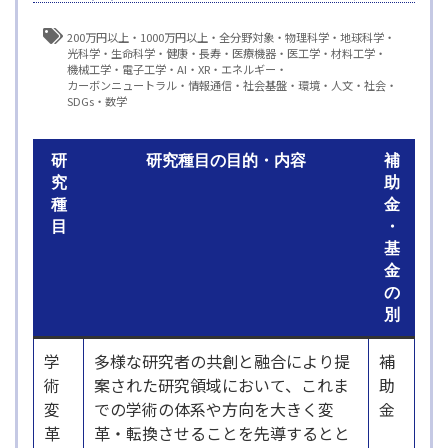
200万円以上
1000万円以上
全分野対象
物理科学
地球科学
光科学
生命科学
健康・長寿
医療機器・医工学
材料工学
機械工学
電子工学
AI
XR
エネルギー
カーボンニュートラル
情報通信
社会基盤
環境
人文・社会
SDGs
数学
研
研究種目の目的・内容
補
究
助
種
金
目
・
基
金
の
別
学
多様な研究者の共創と融合により提
補
術
案された研究領域において、これま
助
変
での学術の体系や方向を大きく変
金
革
革・転換させることを先導するとと