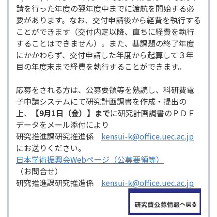
請を行った年度の翌年度中までに渡航を開始する必
要があります。なお、交付申請後から経費を執行する
ことができます（交付内定以降、直ちに経費を執行
することはできません）。また、基課題の終了年度
にかかわらず、交付申請した年度から起算して３年
目の年度末まで経費を執行することができます。
応募をされる方は、公募要領等を熟読し、科研費電
子申請システムにて研究計画調書を作成・提出の
上、
【9月1日（金）】まで
に研究計画調書のＰＤＦ
データをメール添付により
研究推進課研究推進係
kensui-k@office.uec.ac.jp
にお送りください。
日本学術振興会Webページ（公募要領等）
（お問合せ）
研究推進課研究推進係
kensui-k@office.uec.ac.jp