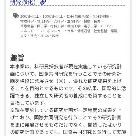
研究強化）
200万円以上
1000万円以上
若手(45歳未満)
全分野対象
物理科学
地球科学
光科学
生命科学
健康・長寿
医療機器・医工学
材料工学
機械工学
電子工学
AI
XR
エネルギー
カーボンニュートラル
情報通信
社会基盤
環境
人文・社会
SDGs
数学
趣旨
本事業は、科研費採択者が現在実施している研究計
画について、国際共同研究を行うことでその研究計
画を格段に発展させ（※）、優れた研究成果を上げ
ることを目的とするものです。その結果、国際的に活
躍できる、独立した研究者の養成にも資することを
目指しています。
※現在実施している研究計画が一定程度の成果を上
げており、国際共同研究を行うことでその研究計画
を更に発展させるものだけでなく、開始したばかり
の研究計画であっても、国際共同研究と並行して実施