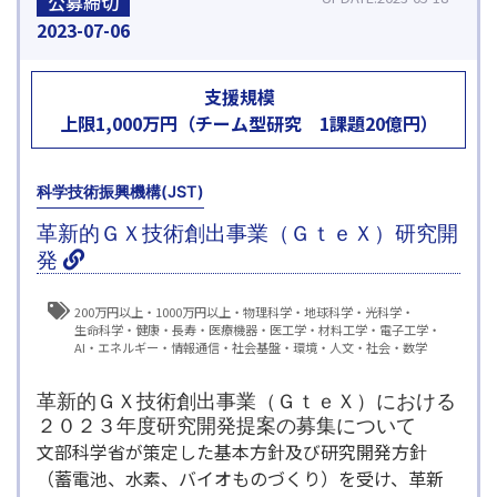
公募締切
2023
07-06
支援規模
上限1,000万円（チーム型研究 1課題20億円）
科学技術振興機構(JST)
革新的ＧＸ技術創出事業（ＧｔｅＸ）研究開
発
200万円以上
1000万円以上
物理科学
地球科学
光科学
生命科学
健康・長寿
医療機器・医工学
材料工学
電子工学
AI
エネルギー
情報通信
社会基盤
環境
人文・社会
数学
革新的ＧＸ技術創出事業（ＧｔｅＸ）における
２０２３年度研究開発提案の募集について
文部科学省が策定した基本方針及び研究開発方針
（蓄電池、水素、バイオものづくり）を受け、革新