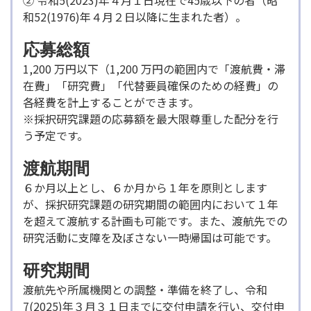
② 令和5(2023)年４月１日現在で45歳以下の者（昭
和52(1976)年４月２日以降に生まれた者）。
応募総額
1,200 万円以下（1,200 万円の範囲内で「渡航費・滞
在費」「研究費」「代替要員確保のための経費」の
各経費を計上することができます。
※採択研究課題の応募額を最大限尊重した配分を行
う予定です。
渡航期間
６か月以上とし、６か月から１年を原則とします
が、採択研究課題の研究期間の範囲内において１年
を超えて渡航する計画も可能です。また、渡航先での
研究活動に支障を及ぼさない一時帰国は可能です。
研究期間
渡航先や所属機関との調整・準備を終了し、令和
7(2025)年３月３１日までに交付申請を行い、交付申