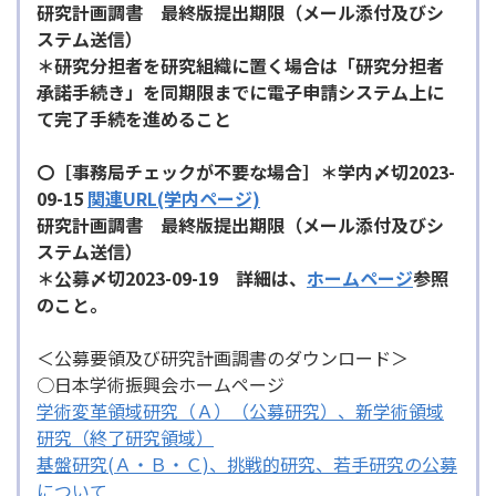
研究計画調書 最終版提出期限（メール添付及びシ
ステム送信）
＊
研究分担者を研究組織に置く場合は「研究分担者
承諾手続き」を同期限までに電子申請システム上に
て完了手続を進めること
〇［事務局チェックが不要な場合］
＊学内〆切2023-
09-
15
関連URL(学内ページ)
研究計画調書 最終版提出期限（メール添付及びシ
ステム送信）
＊公募〆切2023-09-19
詳細は、
ホームページ
参照
のこと。
＜公募要領及び研究計画調書のダウンロード＞
○日本学術振興会ホームページ
学術変革領域研究（Ａ）（公募研究）、新学術領域
研究（終了研究領域）
基盤研究(Ａ・Ｂ・Ｃ)、挑戦的研究、若手研究の公募
について