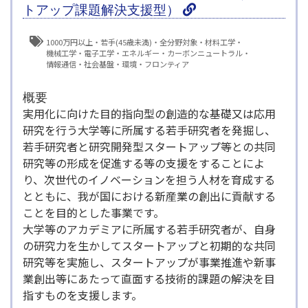
トアップ課題解決支援型）
1000万円以上
若手(45歳未満)
全分野対象
材料工学
機械工学
電子工学
エネルギー
カーボンニュートラル
情報通信
社会基盤
環境
フロンティア
概要
実用化に向けた目的指向型の創造的な基礎又は応用
研究を行う大学等に所属する若手研究者を発掘し、
若手研究者と研究開発型スタートアップ等との共同
研究等の形成を促進する等の支援をすることによ
り、次世代のイノベーションを担う人材を育成する
とともに、我が国における新産業の創出に貢献する
ことを目的とした事業です。
大学等のアカデミアに所属する若手研究者が、自身
の研究力を生かしてスタートアップと初期的な共同
研究等を実施し、スタートアップが事業推進や新事
業創出等にあたって直面する技術的課題の解決を目
指すものを支援します。