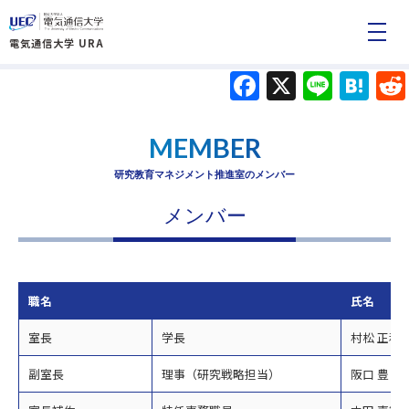
電気通信大学 URA
Facebook
X
Line
Ha
MEMBER
研究教育マネジメント推進室のメンバー
メンバー
職名
氏名
室長
学長
村松 正和
副室長
理事（研究戦略担当）
阪口 豊