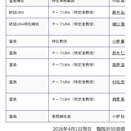
室長補佐
特任事務職員
中田 嘉範
統括URA
チーフURA（特定准教授）
藤井 弘樹
統括URA特別補佐
チーフURA（特定准教授）
樋口 隆信
室員
特任教授
小野 薫
室員
チーフURA（特定准教授）
鈴木 仁美
室員
チーフURA（特定准教授）
高野 温
室員
チーフURA（特定准教授）
村松 宏祥
室員
チーフURA（特定准教授）
綿貫 直子
室員
事務補佐員
小野 裕子
2026年4月1日現在 職階別50音順