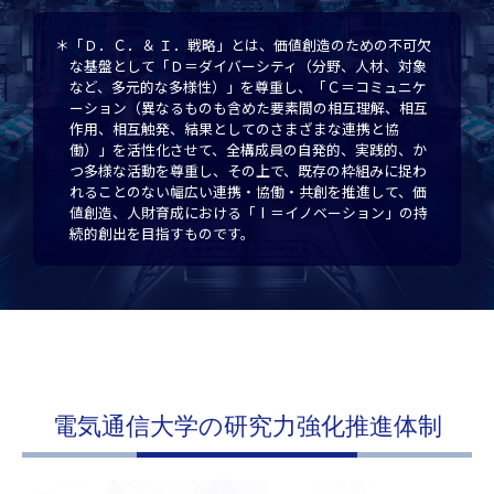
＊「Ｄ．Ｃ．＆ Ｉ．戦略」とは、価値創造のための不可欠
な基盤として「Ｄ＝ダイバーシティ（分野、人材、対象
など、多元的な多様性）」を尊重し、「Ｃ＝コミュニケ
ーション（異なるものも含めた要素間の相互理解、相互
作用、相互触発、結果としてのさまざまな連携と協
働）」を活性化させて、全構成員の自発的、実践的、か
つ多様な活動を尊重し、その上で、既存の枠組みに捉わ
れることのない幅広い連携・協働・共創を推進して、価
値創造、人財育成における「Ⅰ＝イノベーション」の持
続的創出を目指すものです。
電気通信大学の研究力強化推進体制