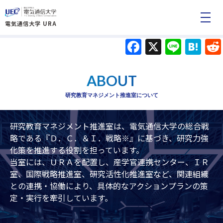
電気通信大学 URA
Facebook
X
Line
Ha
ABOUT
研究教育マネジメント推進室について
研究教育マネジメント推進室は、電気通信大学の総合戦
略である『Ｄ．Ｃ．＆Ｉ．戦略
※
』に基づき、研究力強
化策を推進する役割を担っています。
当室には、ＵＲＡを配置し、産学官連携センター、ＩＲ
室、国際戦略推進室、研究活性化推進室など、関連組織
との連携・協働により、具体的なアクションプランの策
定・実行を牽引しています。